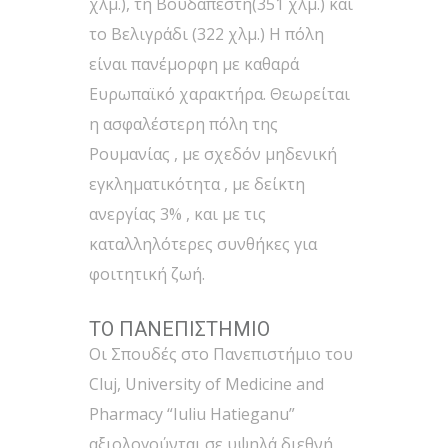
χλμ.), τη Βουδαπέστη(351 χλμ.) και
το Βελιγράδι (322 χλμ.) Η πόλη
είναι πανέμορφη με καθαρά
Ευρωπαϊκό χαρακτήρα. Θεωρείται
η ασφαλέστερη πόλη της
Ρουμανίας , με σχεδόν μηδενική
εγκληματικότητα , με δείκτη
ανεργίας 3% , και με τις
καταλληλότερες συνθήκες για
φοιτητική ζωή.
ΤΟ ΠΑΝΕΠΙΣΤΗΜΙΟ
Οι Σπουδές στο Πανεπιστήμιο του
Cluj, University of Medicine and
Pharmacy “Iuliu Hatieganu”
αξιολογούνται σε υψηλά διεθνή