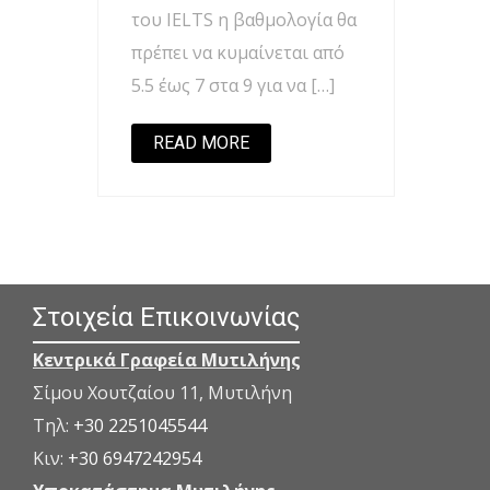
του IELTS η βαθμολογία θα
πρέπει να κυμαίνεται από
5.5 έως 7 στα 9 για να […]
READ MORE
Στοιχεία Επικοινωνίας
Κεντρικά Γραφεία Μυτιλήνης
Σίμου Χουτζαίου 11, Μυτιλήνη
Τηλ:
+30 2251045544
Κιν:
+30 6947242954