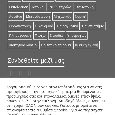
Εκπαίδευση
Ιατρική
Καλών τεχνών
Κτηνιατρική
Λονδίνο
Μετανάστευση
Μηχανικός
Νομική
Οδοντιατρική
Οικονομικά
Παιδαγωγικά
Πανεπιστήμια
Πληροφορική
Πτυχίο
Σπουδές
Υποτροφίες
Φοιτητικό δάνειο
Φοιτητικό επίδομα
Φυσική Αγωγή
Συνδεθείτε μαζί μας
Χρησιμοποιούμε cookie στον ιστότοπό μας για να σας
Άλλοι Ιστότοποι
προσφέρουμε την πιο σχετική εμπειρία θυμόμενοι τις
προτιμήσεις σας και επαναλαμβανόμενες επισκέψεις.
studiesinuk.net
Κάνοντας κλικ στην επιλογή "Αποδοχή όλων", συναινείτε
στη χρήση ΟΛΩΝ των cookies. Ωστόσο, μπορείτε να
onlinemathimata.com
επισκεφτείτε τις "Ρυθμίσεις cookie " για να παράσχετε
ελεγχόμενη συγκατάθεση.