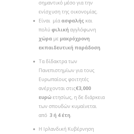
σημαντικό μέσο για την
ενίσχυση της οικονομίας.
Είναι μία
ασφαλής
και
πολύ
φιλική
αγγλόφωνη
χώρα
με
μακρόχρονη
εκπαιδευτική παράδοση
.
Τα δίδακτρα των
Πανεπιστημίων για τους
Ευρωπαίους φοιτητές
ανέρχονται στις
€3,000
ευρώ
ετησίως, η δε διάρκεια
των σπουδών κυμαίνεται
από
3 ή 4 έτη
.
Η Ιρλανδική Κυβέρνηση