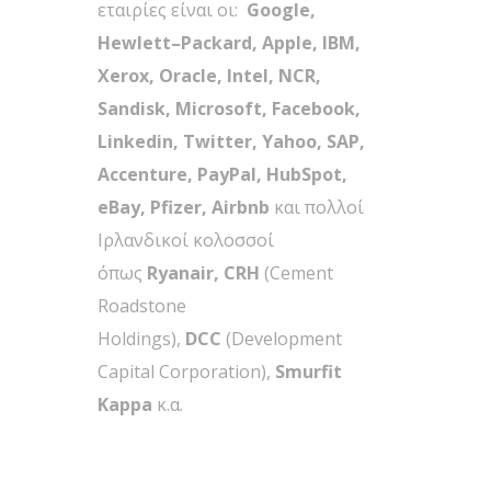
εταιρίες είναι οι:
Google
,
Hewlett
–
Packard
,
Apple
,
IBM
,
Xerox
,
Oracle
,
Intel
,
NCR
,
Sandisk
,
Microsoft
,
Facebook
,
Linkedin
,
Twitter
,
Yahoo
,
SAP
,
Accenture
,
PayPal
,
HubSpot
,
eBay
,
Pfizer
,
Airbnb
και πολλοί
Ιρλανδικοί κολοσσοί
όπως
Ryanair
,
CRH
(Cement
Roadstone
Holdings),
DCC
(Development
Capital Corporation),
Smurfit
Kappa
κ.α.